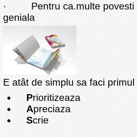
· Pentru ca.multe povesti d
geniala
E atât de simplu sa faci primu
P
rioritizeaza
A
preciaza
S
crie