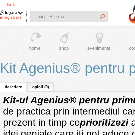
Beta
logare
inregistrare
home
shop
evenimente
co
Kit Agenius® pentru 
descriere
opinii (0)
Kit-ul Agenius® pentru prim
de practica prin intermediul ca
prezent in timp ce
prioritizezi
a
idei geniale care iti pot aduce 